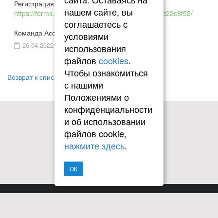
Регистрация по ссылке
нашем сайте, вы
https://forms.yandex.ru/cloud/62013692f0df237fd22c8f52/
соглашаетесь с
Команда Ассоциации юристов России
условиями
26.04.2022
использования
файлов
cookies
.
Чтобы ознакомиться
Возврат к списку
с нашими
Положениями о
конфиденциальности
и об использовании
файлов cookie,
нажмите здесь
.
ОК
Copyright © 2010-2026 КРАСНОЯРСКОЕ РЕГИОНАЛЬНОЕ
ОТДЕЛЕНИЕ ОБЩЕРОССИЙСКОЙ ОБЩЕСТВЕННОЙ