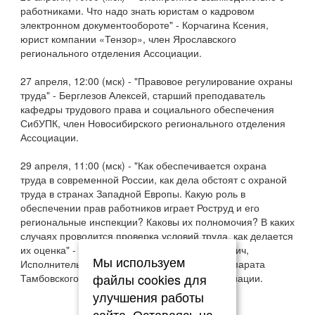
работниками. Что надо знать юристам о кадровом
электронном документообороте" - Корчагина Ксения,
юрист компании «Тензор», член Ярославского
регионального отделения Ассоциации.
27 апреля, 12:00 (мск) - "Правовое регулирование охраны
труда" - Берглезов Алексей, старший преподаватель
кафедры трудового права и социального обеспечения
СибУПК, член Новосибирского регионального отделения
Ассоциации.
29 апреля, 11:00 (мск) - "Как обеспечивается охрана
труда в современной России, как дела обстоят с охраной
труда в странах Западной Европы. Какую роль в
обеспечении прав работников играет Роструд и его
региональные инспекции? Каковы их полномочия? В каких
случаях проводится проверка условий труда, как делается
их оценка" - Бибаров-Государев Антон Петрович,
Мы используем
Исполнительный директор – руководитель Аппарата
файлы cookies для
Тамбовского регионального отделения Ассоциации.
улучшения работы
сайта. Оставаясь на