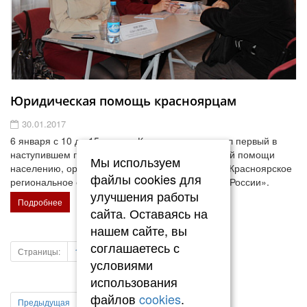
Юридическая помощь красноярцам
30.01.2017
6 января с 10 до 15 часов в Красноярске прошел первый в
наступившем году День бесплатной юридической помощи
Мы используем
населению, организатором которого выступило Красноярское
файлы cookies для
региональное отделение «Ассоциация юристов России».
улучшения работы
Подробнее
сайта. Оставаясь на
нашем сайте, вы
соглашаетесь с
Страницы:
1
...
47
48
49
50
51
условиями
использования
файлов
cookies
.
Предыдущая
Следующая