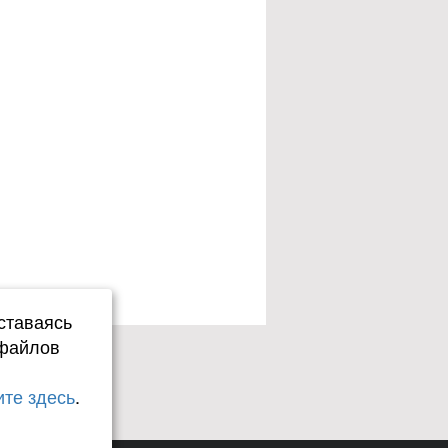
ставаясь
 файлов
те здесь
.